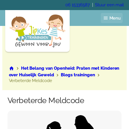
Ga
06 15336587
|
Stuur een mail
naar
de
Menu
inhoud
Home
Het Belang van Openheid: Praten met Kinderen
Jaarprogramma
over Huiselijk Geweld
Blogs trainingen
Verbeterde Meldcode
Voor de kinderopvang
Voor het onderwijs
Voor gastouders
Pedagogisch coach
Verbeterde Meldcode
Trainingen
Academie
Veelgestelde vragen
Over Anja Lutz