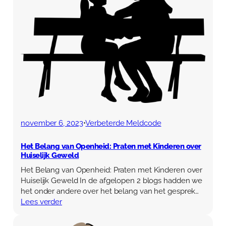
Over Anja Lutz
Aanbod
Blog en Downloads
Themaboeken
Contact
Gespreks- en reflectiesets
Contact
Aanbod
Agenda
Winkelwagen
Mijn account
november 6, 2023
•
Verbeterde Meldcode
Het Belang van Openheid: Praten met Kinderen over
Huiselijk Geweld
Het Belang van Openheid: Praten met Kinderen over
Huiselijk Geweld In de afgelopen 2 blogs hadden we
het onder andere over het belang van het gesprek…
Lees verder