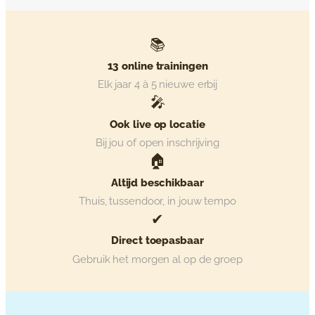
📚
13 online trainingen
Elk jaar 4 à 5 nieuwe erbij
🎤
Ook live op locatie
Bij jou of open inschrijving
🏠
Altijd beschikbaar
Thuis, tussendoor, in jouw tempo
✔
Direct toepasbaar
Gebruik het morgen al op de groep