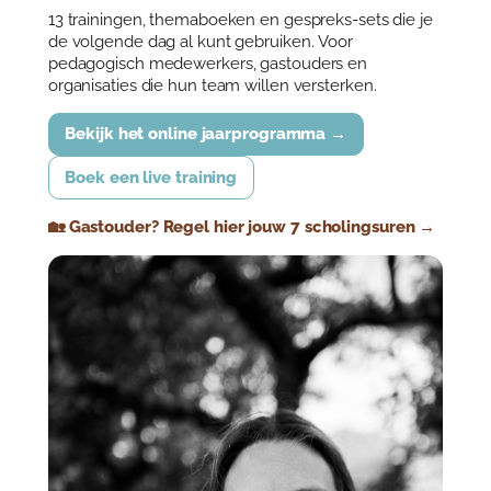
Over Anja Lutz
13 trainingen, themaboeken en gespreks-sets die je
Aanbod
de volgende dag al kunt gebruiken. Voor
Blog en Downloads
pedagogisch medewerkers, gastouders en
Themaboeken
Contact
organisaties die hun team willen versterken.
Gespreks- en reflectiesets
Contact
Bekijk het online jaarprogramma →
Aanbod
Agenda
Boek een live training
Winkelwagen
🏡 Gastouder? Regel hier jouw 7 scholingsuren →
Mijn account