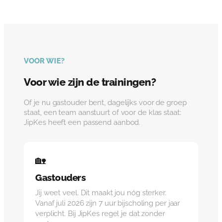
VOOR WIE?
Voor wie zijn de trainingen?
Of je nu gastouder bent, dagelijks voor de groep
staat, een team aanstuurt of voor de klas staat:
JipKes heeft een passend aanbod.
🏡
Gastouders
Jij weet veel. Dit maakt jou nóg sterker.
Vanaf juli 2026 zijn 7 uur bijscholing per jaar
verplicht. Bij JipKes regel je dat zonder