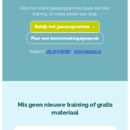
Kies het online jaarprogramma, boek een live
training, of vraag advies aan Anja.
Bekijk het jaarprogramma →
Plan een kennismakingsgesprek
Vragen?
06 15336587
·
info@jipkes.nl
Mis geen nieuwe training of gratis
materiaal