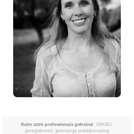
Ruim 1000 professionals getraind
· CRKBO-
geregistreerd · jarenlange praktijkervaring