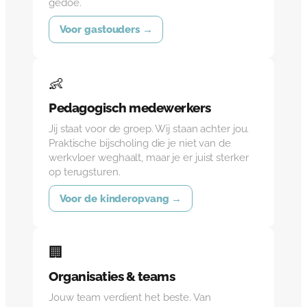
gedoe.
Voor gastouders →
👶
Pedagogisch medewerkers
Jij staat voor de groep. Wij staan achter jou.
Praktische bijscholing die je niet van de
werkvloer weghaalt, maar je er juist sterker
op terugsturen.
Voor de kinderopvang →
🏢
Organisaties & teams
Jouw team verdient het beste. Van