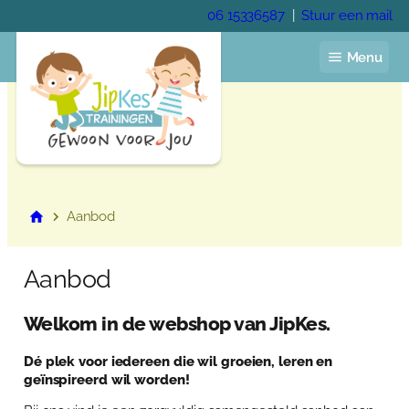
Ga
06 15336587
|
Stuur een mail
naar
de
Menu
inhoud
Home
Aanbod
Jaarprogramma
Voor de kinderopvang
Voor het onderwijs
Aanbod
Voor gastouders
Pedagogisch coach
Welkom in de webshop van JipKes.
Trainingen
Academie
Dé plek voor iedereen die wil groeien, leren en
Veelgestelde vragen
geïnspireerd wil worden!
Over Anja Lutz