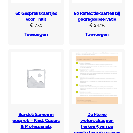
60 Gesprekskaartjes
60 Reflectiekaarten bij
voor Thuis
gedragsobservatie
€
7,50
€
24,95
Toevoegen
Toevoegen
Bundel: Samen in
De kleine
gesprek – Kind, Ouders
wetenschapper:
& Professionals
herken 5 van de
speelschema’s op jouw