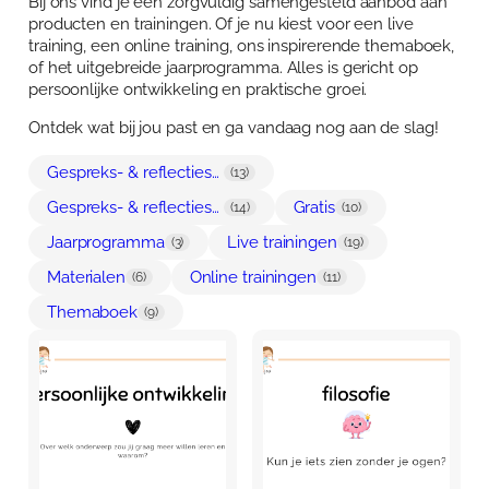
Bij ons vind je een zorgvuldig samengesteld aanbod aan
Over Anja Lutz
producten en trainingen. Of je nu kiest voor een live
Aanbod
training, een online training, ons inspirerende themaboek,
Blog en Downloads
Themaboeken
of het uitgebreide jaarprogramma. Alles is gericht op
Contact
persoonlijke ontwikkeling en praktische groei.
Gespreks- en reflectiesets
Contact
Ontdek wat bij jou past en ga vandaag nog aan de slag!
Aanbod
Agenda
Gespreks- & reflectiesets ouders
(13)
Winkelwagen
Gespreks- & reflectiesets professionals
Gratis
(14)
(10)
Jaarprogramma
Live trainingen
(3)
(19)
Mijn account
Materialen
Online trainingen
(6)
(11)
Themaboek
(9)