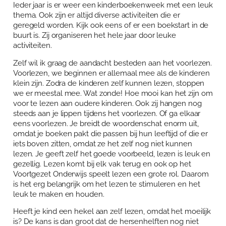
Ieder jaar is er weer een kinderboekenweek met een leuk
Over Anja Lutz
Aanbod
thema. Ook zijn er altijd diverse activiteiten die er
geregeld worden. Kijk ook eens of er een boekstart in de
Blog en Downloads
Themaboeken
Contact
buurt is. Zij organiseren het hele jaar door leuke
activiteiten.
Gespreks- en reflectiesets
Contact
Zelf wil ik graag de aandacht besteden aan het voorlezen.
Voorlezen, we beginnen er allemaal mee als de kinderen
Aanbod
Agenda
klein zijn. Zodra de kinderen zelf kunnen lezen, stoppen
we er meestal mee. Wat zonde! Hoe mooi kan het zijn om
Winkelwagen
voor te lezen aan oudere kinderen. Ook zij hangen nog
steeds aan je lippen tijdens het voorlezen. Of ga elkaar
Mijn account
eens voorlezen. Je breidt de woordenschat enorm uit,
omdat je boeken pakt die passen bij hun leeftijd of die er
iets boven zitten, omdat ze het zelf nog niet kunnen
lezen. Je geeft zelf het goede voorbeeld, lezen is leuk en
gezellig. Lezen komt bij elk vak terug en ook op het
Voortgezet Onderwijs speelt lezen een grote rol. Daarom
is het erg belangrijk om het lezen te stimuleren en het
leuk te maken en houden.
Heeft je kind een hekel aan zelf lezen, omdat het moeilijk
is? De kans is dan groot dat de hersenhelften nog niet