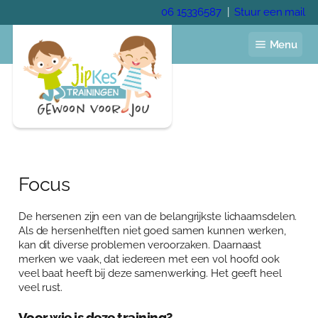
Ga
06 15336587
|
Stuur een mail
naar
de
Menu
inhoud
Home
Jaarprogramma
Focus
Voor de kinderopvang
Voor het onderwijs
De hersenen zijn een van de belangrijkste lichaamsdelen.
Voor gastouders
Als de hersenhelften niet goed samen kunnen werken,
Pedagogisch coach
kan dit diverse problemen veroorzaken. Daarnaast
merken we vaak, dat iedereen met een vol hoofd ook
Trainingen
Academie
veel baat heeft bij deze samenwerking. Het geeft heel
veel rust.
Veelgestelde vragen
Over Anja Lutz
Voor wie is deze training?