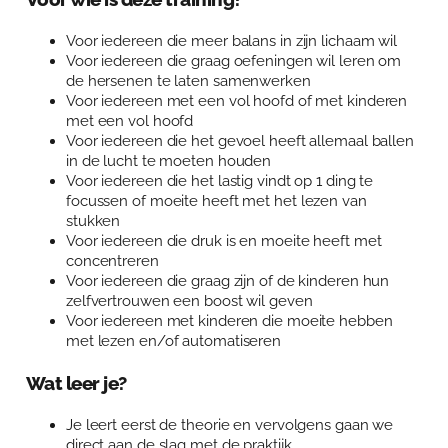
Over Anja Lutz
Aanbod
Voor iedereen die meer balans in zijn lichaam wil
Blog en Downloads
Voor iedereen die graag oefeningen wil leren om
Themaboeken
Contact
de hersenen te laten samenwerken
Voor iedereen met een vol hoofd of met kinderen
Gespreks- en reflectiesets
Contact
met een vol hoofd
Voor iedereen die het gevoel heeft allemaal ballen
Aanbod
Agenda
in de lucht te moeten houden
Voor iedereen die het lastig vindt op 1 ding te
Winkelwagen
focussen of moeite heeft met het lezen van
stukken
Mijn account
Voor iedereen die druk is en moeite heeft met
concentreren
Voor iedereen die graag zijn of de kinderen hun
zelfvertrouwen een boost wil geven
Voor iedereen met kinderen die moeite hebben
met lezen en/of automatiseren
Wat leer je?
Je leert eerst de theorie en vervolgens gaan we
direct aan de slag met de praktijk