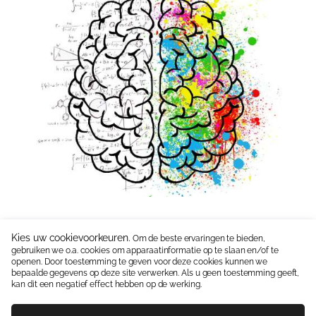
Kies uw cookievoorkeuren.
Om de beste ervaringen te bieden,
gebruiken we o.a. cookies om apparaatinformatie op te slaan en/of te
Neem contact op:
06 15336587
|
info@jipkes.nl
openen. Door toestemming te geven voor deze cookies kunnen we
bepaalde gegevens op deze site verwerken. Als u geen toestemming geeft,
Handige linkjes:
Pedagogisch coach
|
Blog en Downloads
kan dit een negatief effect hebben op de werking.
Algemene Voorwaarden
Contact