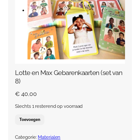
Over Anja Lutz
Aanbod
Blog en Downloads
Themaboeken
Contact
Gespreks- en reflectiesets
Contact
Aanbod
Agenda
Winkelwagen
Lotte en Max Gebarenkaarten (set van
Mijn account
8)
€
40,00
Slechts 1 resterend op voorraad
Toevoegen
Categorie:
Materialen