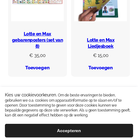
Lotte en Max
gebarenposters (set van
Lotte en Max
8)
Liedjesboek
€
35,00
€
15,00
Toevoegen
Toevoegen
Kies uw cookievoorkeuren.
Om de beste ervaringen te bieden,
gebruiken we o.a. cookies om apparaatinformatie op te slaan en/of te
Neem contact op:
06 15336587
|
info@jipkes.nl
openen. Door toestemming te geven voor deze cookies kunnen we
bepaalde gegevens op deze site verwerken. Als u geen toestemming geeft,
Handige linkjes:
Pedagogisch coach
|
Blog en Downloads
kan dit een negatief effect hebben op de werking.
Algemene Voorwaarden
Contact
Accepteren