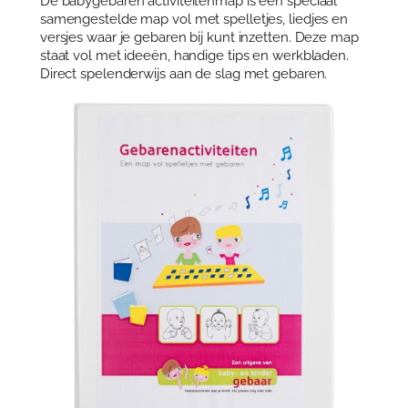
De babygebaren activiteitenmap is een speciaal
a
samengestelde map vol met spelletjes, liedjes en
c
versjes waar je gebaren bij kunt inzetten. Deze map
t
staat vol met ideeën, handige tips en werkbladen.
i
Direct spelenderwijs aan de slag met gebaren.
v
i
t
e
i
t
e
n
m
a
p
a
a
n
t
a
l