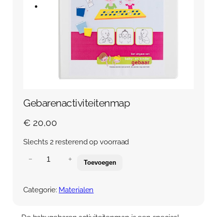
Over Anja Lutz
Aanbod
Blog en Downloads
Themaboeken
Contact
Gespreks- en reflectiesets
Contact
Aanbod
Agenda
Winkelwagen
Gebarenactiviteitenmap
Mijn account
€
20,00
Slechts 2 resterend op voorraad
G
−
+
Toevoegen
e
b
a
Categorie:
Materialen
r
e
n