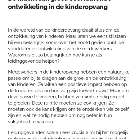
Over Anja Lutz
ontwikkeling in de kinderopvang
Aanbod
Blog en Downloads
Themaboeken
Contact
In de wereld van de kinderopvang draait alles om de
Gespreks- en reflectiesets
Contact
ontwikkeling van kinderen. Maar laten we eens stilstaan
bij een belangrijk, soms over het hoofd gezien punt: de
Aanbod
Agenda
voortdurende ontwikkeling van de medewerkers.
Waarom is dit zo belangrijk en hoe kun je als
Winkelwagen
leidinggevende helpen?
Mijn account
Medewerkers in de kinderopvang hebben een natuurlijke
passie om bij te dragen aan de groei en de ontwikkeling
van kinderen. Ze willen een positieve impact hebben op
de kinderen die aan hun zorg zijn toevertrouwd. Maar om
deze passie te voeden, hebben ze ruimte nodig om zelf
te groeien. Deze ruimte moeten ze ook krijgen. Ze
moeten ook de kans krijgen om te ontdekken wie ze zelf
zijn en wat ze nodig hebben om nog beter in hun
vakgebied te worden.
Leidinggevenden spelen een cruciale rol bij het mogelijk
maken van de ontwikkeling van hun team. Het gaat niet