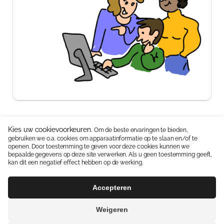
Kies uw cookievoorkeuren.
Om de beste ervaringen te bieden,
gebruiken we o.a. cookies om apparaatinformatie op te slaan en/of te
Neem contact op:
06 15336587
|
info@jipkes.nl
openen. Door toestemming te geven voor deze cookies kunnen we
bepaalde gegevens op deze site verwerken. Als u geen toestemming geeft,
Handige linkjes:
Pedagogisch coach
|
Blog en Downloads
kan dit een negatief effect hebben op de werking.
Algemene Voorwaarden
Contact
Accepteren
Weigeren