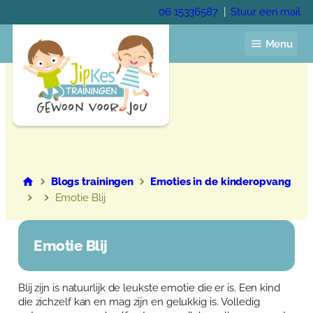
Ga
06 15336587
|
Stuur een mail
naar
de
Menu
inhoud
Home
Jaarprogramma
Blogs trainingen
Emoties in de kinderopvang
Voor de kinderopvang
Emotie Blij
Voor het onderwijs
Voor gastouders
Pedagogisch coach
Emotie Blij
Trainingen
Academie
Veelgestelde vragen
Blij zijn is natuurlijk de leukste emotie die er is. Een kind
Over Anja Lutz
die zichzelf kan en mag zijn en gelukkig is. Volledig