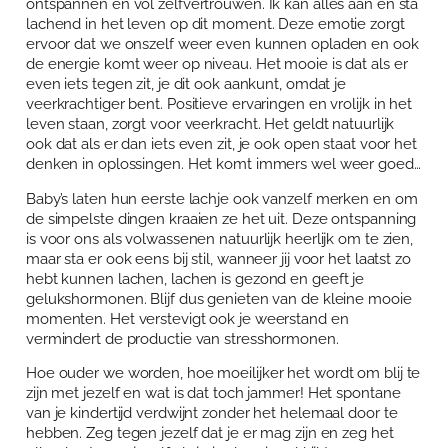
ontspannen en vol zelfvertrouwen. Ik kan alles aan en sta
Over Anja Lutz
Aanbod
lachend in het leven op dit moment. Deze emotie zorgt
ervoor dat we onszelf weer even kunnen opladen en ook
Blog en Downloads
Themaboeken
de energie komt weer op niveau. Het mooie is dat als er
Contact
even iets tegen zit, je dit ook aankunt, omdat je
veerkrachtiger bent. Positieve ervaringen en vrolijk in het
Gespreks- en reflectiesets
Contact
leven staan, zorgt voor veerkracht. Het geldt natuurlijk
ook dat als er dan iets even zit, je ook open staat voor het
Aanbod
Agenda
denken in oplossingen. Het komt immers wel weer goed…
Winkelwagen
Baby’s laten hun eerste lachje ook vanzelf merken en om
de simpelste dingen kraaien ze het uit. Deze ontspanning
Mijn account
is voor ons als volwassenen natuurlijk heerlijk om te zien,
maar sta er ook eens bij stil, wanneer jij voor het laatst zo
hebt kunnen lachen, lachen is gezond en geeft je
gelukshormonen. Blijf dus genieten van de kleine mooie
momenten. Het verstevigt ook je weerstand en
vermindert de productie van stresshormonen.
Hoe ouder we worden, hoe moeilijker het wordt om blij te
zijn met jezelf en wat is dat toch jammer! Het spontane
van je kindertijd verdwijnt zonder het helemaal door te
hebben. Zeg tegen jezelf dat je er mag zijn en zeg het