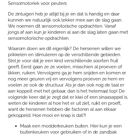
Sensomotoriek voor peuters
Over Anja Lutz
Aanbod
De zintuigen heb je altijd bij je en dat is handig en daar
Blog en Downloads
Themaboeken
kunnen we natuurlijk ook lekker mee aan de slag gaan.
Contact
We noemen dit sensomotorische opdrachten. Vanaf
Gespreks- en reflectiesets
jongs af aan kun je kinderen al aan de slag laten gaan met
Contact
sensomotorische opdrachten.
Aanbod
Agenda
Waarom doen we dit eigenlijk? De hersenen willen we
prikkelen en stimuleren op de verschillende gebieden.
Winkelwagen
Stel je voor dat je een kind verschillende soorten fruit
geeft. Eerst gaan ze ze voelen, misschien al proeven of
Mijn account
likken, ruiken. Vervolgens ga je hem snijden en komen er
nog meer geuren vrij en vervolgens proeven ze hem en
voelen ze ook de structuur. Als je dan ook nog de taal er
aan koppelt met het gebaar, dan is het helemaal top! De
volgende keer dat je zegt dat er kiwi of een sinaasappel is,
weten de kinderen al hoe het er uit ziet, ruikt en proeft,
want de hersenen hebben die factoren al aan elkaar
gekoppeld. Hoe mooi en knap is dat?!
Maak een modderkeuken buiten. Hier kun je een
buitenkeuken voor gebruiken of in de zandbak