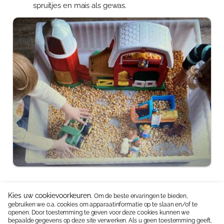
spruitjes en mais als gewas.
Kies uw cookievoorkeuren.
Om de beste ervaringen te bieden,
gebruiken we o.a. cookies om apparaatinformatie op te slaan en/of te
Neem contact op:
06 15336587
|
info@jipkes.nl
openen. Door toestemming te geven voor deze cookies kunnen we
bepaalde gegevens op deze site verwerken. Als u geen toestemming geeft,
Handige linkjes:
Pedagogisch coach
|
Blog en Downloads