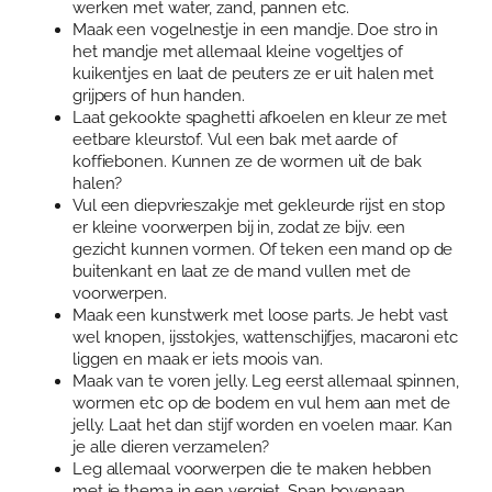
werken met water, zand, pannen etc.
Maak een vogelnestje in een mandje. Doe stro in
het mandje met allemaal kleine vogeltjes of
kuikentjes en laat de peuters ze er uit halen met
grijpers of hun handen.
Laat gekookte spaghetti afkoelen en kleur ze met
eetbare kleurstof. Vul een bak met aarde of
koffiebonen. Kunnen ze de wormen uit de bak
halen?
Vul een diepvrieszakje met gekleurde rijst en stop
er kleine voorwerpen bij in, zodat ze bijv. een
gezicht kunnen vormen. Of teken een mand op de
buitenkant en laat ze de mand vullen met de
voorwerpen.
Maak een kunstwerk met loose parts. Je hebt vast
wel knopen, ijsstokjes, wattenschijfjes, macaroni etc
liggen en maak er iets moois van.
Maak van te voren jelly. Leg eerst allemaal spinnen,
wormen etc op de bodem en vul hem aan met de
jelly. Laat het dan stijf worden en voelen maar. Kan
je alle dieren verzamelen?
Leg allemaal voorwerpen die te maken hebben
met je thema in een vergiet. Span bovenaan