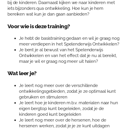
bij de kinderen. Daarnaast kijken we naar kinderen met
Over Anja Lutz
Aanbod
iets bijzonders qua ontwikkeling. Hoe kun je hem
bereiken wat kun je dan gaan aanbieden?
Blog en Downloads
Themaboeken
Contact
Voor wie is deze training?
Gespreks- en reflectiesets
Contact
Je hebt de basistraining gedaan en wil je graag nog
Aanbod
Agenda
meer verdiepen in het Spelenderwijs Ontwikkelen?
Je bent je al bewust van het Spelenderwijs
Winkelwagen
Ontwikkelen en van het effect dat je nu al bereikt,
maar je wil er graag nog meer uit halen?
Mijn account
Wat leer je?
Je leert nog meer over de verschillende
ontwikkelingsgebieden, zodat je ze optimaal kunt
gebruiken en stimuleren
Je leert hoe je kinderen m.b.v. materialen naar hun
eigen bergtop kunt begeleiden, zodat je de
kinderen goed kunt begeleiden
Je leert nog meer over de hersenen, hoe de
hersenen werken, zodat je je ze kunt uitdagen