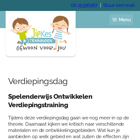
Ga
06 15336587
|
Stuur een mail
naar
de
Menu
inhoud
Home
Jaarprogramma
Verdiepingsdag
Voor de kinderopvang
Voor het onderwijs
Spelenderwijs Ontwikkelen
Voor gastouders
Verdiepingstraining
Pedagogisch coach
Trainingen
Tijdens deze verdiepingsdag gaan we nog meer in op de
Academie
theorie. Daarnaast kijken we kritisch naar verschillende
Veelgestelde vragen
materialen en de ontwikkelingsgebieden. Wat kun je
Over Anja Lutz
aanbieden op welk gebied en wat zullen de effecten zijn