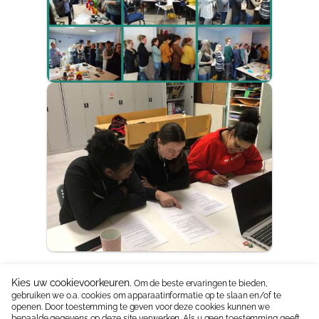
Kies uw cookievoorkeuren.
Om de beste ervaringen te bieden,
gebruiken we o.a. cookies om apparaatinformatie op te slaan en/of te
Neem contact op:
06 15336587
|
info@jipkes.nl
openen. Door toestemming te geven voor deze cookies kunnen we
bepaalde gegevens op deze site verwerken. Als u geen toestemming geeft,