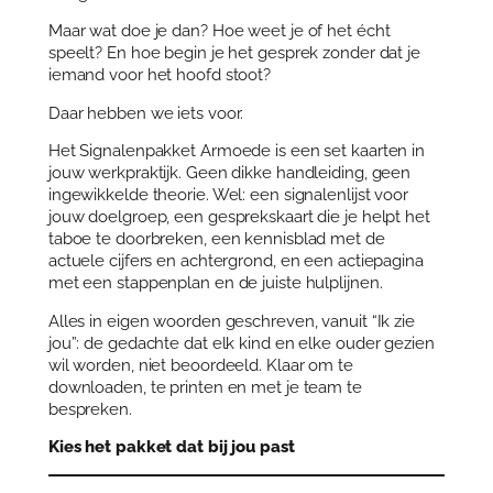
e
Maar wat doe je dan? Hoe weet je of het écht
t
speelt? En hoe begin je het gesprek zonder dat je
A
iemand voor het hoofd stoot?
r
m
Daar hebben we iets voor.
o
e
Het Signalenpakket Armoede is een set kaarten in
d
jouw werkpraktijk. Geen dikke handleiding, geen
e
ingewikkelde theorie. Wel: een signalenlijst voor
:
jouw doelgroep, een gesprekskaart die je helpt het
g
taboe te doorbreken, een kennisblad met de
r
actuele cijfers en achtergrond, en een actiepagina
a
met een stappenplan en de juiste hulplijnen.
t
Alles in eigen woorden geschreven, vanuit “Ik zie
i
jou”: de gedachte dat elk kind en elke ouder gezien
s
wil worden, niet beoordeeld. Klaar om te
v
downloaden, te printen en met je team te
o
bespreken.
o
r
Kies het pakket dat bij jou past
j
o