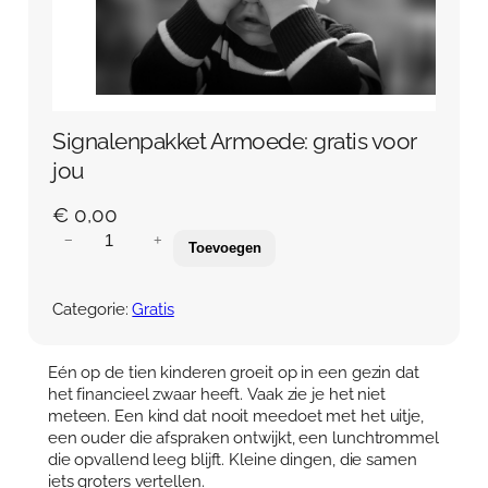
Over Anja Lutz
Aanbod
Blog en Downloads
Themaboeken
Contact
Gespreks- en reflectiesets
Contact
Signalenpakket Armoede: gratis voor
Aanbod
Agenda
jou
Winkelwagen
€
0,00
S
−
+
Toevoegen
Mijn account
i
g
n
Categorie:
Gratis
a
l
e
Eén op de tien kinderen groeit op in een gezin dat
n
het financieel zwaar heeft. Vaak zie je het niet
p
meteen. Een kind dat nooit meedoet met het uitje,
a
een ouder die afspraken ontwijkt, een lunchtrommel
k
die opvallend leeg blijft. Kleine dingen, die samen
k
iets groters vertellen.