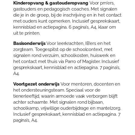
u
Kinderopvang & gastouderopvang
Voor pm’ers,
a
gastouders en pedagogisch coaches. Met signalen
a
die je in de groep, bij de inschrijving en in het contact
n
met ouders kunt opmerken. Inclusief gesprekskaart,
t
kennisblad en actiepagina. 6 pagina’s, A4, klaar om
a
uit te printen.
l
Basisonderwijs
Voor leerkrachten, IB’ers en het
zorgteam. Toegespitst op de schoolcontext, met
signalen rond verzuim, schoolkosten, huiswerk en
het contact met thuis via Parro of Magister. Inclusief
gesprekskaart, kennisblad en actiepagina. 7 pagina’s,
A4.
Voortgezet onderwijs
Voor mentoren, docenten en
het ondersteuningsteam. Speciaal voor de
tienerleeftijd, waarin armoede vaak verborgen blijft
achter schaamte. Met signalen rond bijbaan,
schoolkamp, vrijwillige ouderbijdrage en mantelzorg.
Inclusief gesprekskaart, kennisblad en actiepagina. 7
pagina’s, A4.