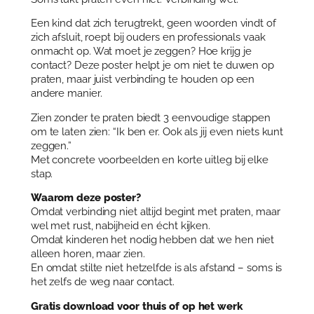
e
r
Een kind dat zich terugtrekt, geen woorden vindt of
–
zich afsluit, roept bij ouders en professionals vaak
Z
onmacht op. Wat moet je zeggen? Hoe krijg je
i
contact? Deze poster helpt je om niet te duwen op
e
praten, maar juist verbinding te houden op een
n
andere manier.
z
Zien zonder te praten biedt 3 eenvoudige stappen
o
om te laten zien: “Ik ben er. Ook als jij even niets kunt
n
zeggen.”
d
Met concrete voorbeelden en korte uitleg bij elke
e
stap.
r
w
Waarom deze poster?
o
Omdat verbinding niet altijd begint met praten, maar
o
wel met rust, nabijheid en écht kijken.
r
Omdat kinderen het nodig hebben dat we hen niet
d
alleen horen, maar zien.
e
En omdat stilte niet hetzelfde is als afstand – soms is
n
het zelfs de weg naar contact.
a
a
Gratis download voor thuis of op het werk
n