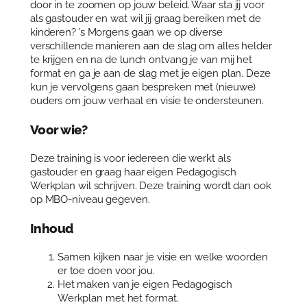
door in te zoomen op jouw beleid. Waar sta jij voor
p
als gastouder en wat wil jij graag bereiken met de
e
kinderen? ’s Morgens gaan we op diverse
d
verschillende manieren aan de slag om alles helder
a
te krijgen en na de lunch ontvang je van mij het
g
format en ga je aan de slag met je eigen plan. Deze
o
kun je vervolgens gaan bespreken met (nieuwe)
g
ouders om jouw verhaal en visie te ondersteunen.
i
s
Voor wie?
c
h
Deze training is voor iedereen die werkt als
w
gastouder en graag haar eigen Pedagogisch
e
Werkplan wil schrijven. Deze training wordt dan ook
r
op MBO-niveau gegeven.
k
p
Inhoud
l
a
n
Samen kijken naar je visie en welke woorden
s
er toe doen voor jou.
c
Het maken van je eigen Pedagogisch
h
Werkplan met het format.