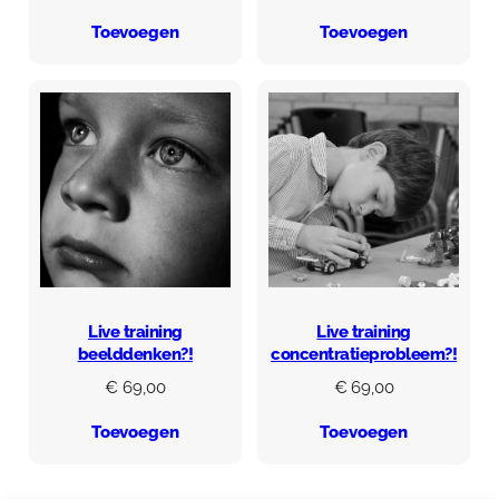
Toevoegen
Toevoegen
Live training
Live training
beelddenken?!
concentratieprobleem?!
€
69,00
€
69,00
Toevoegen
Toevoegen