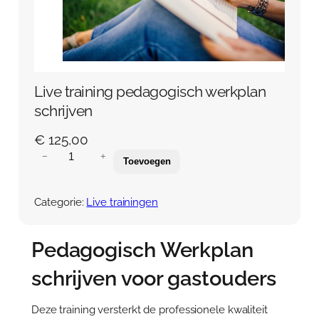
Over Anja Lutz
Aanbod
Blog en Downloads
Themaboeken
Contact
Gespreks- en reflectiesets
Contact
Live training pedagogisch werkplan
Aanbod
Agenda
schrijven
Winkelwagen
€
125,00
L
−
+
Toevoegen
Mijn account
i
v
e
Categorie:
Live trainingen
t
r
a
Pedagogisch Werkplan
i
n
schrijven voor gastouders
i
n
Deze training versterkt de professionele kwaliteit
g