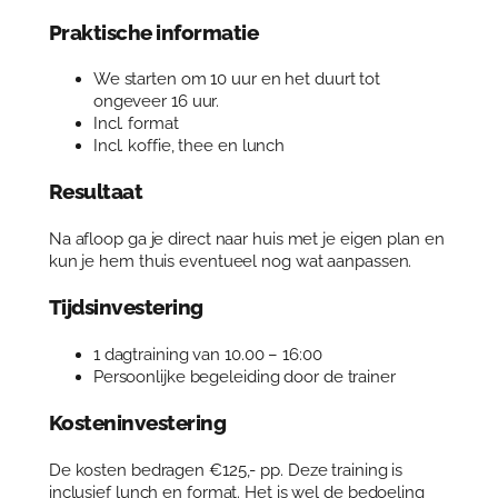
r
i
Praktische informatie
j
v
We starten om 10 uur en het duurt tot
e
ongeveer 16 uur.
n
Incl. format
a
Incl. koffie, thee en lunch
a
n
Resultaat
t
a
Na afloop ga je direct naar huis met je eigen plan en
l
kun je hem thuis eventueel nog wat aanpassen.
Tijdsinvestering
1 dagtraining van 10.00 – 16:00
Persoonlijke begeleiding door de trainer
Kosteninvestering
De kosten bedragen €125,- pp. Deze training is
inclusief lunch en format. Het is wel de bedoeling