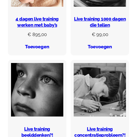
4 dagen live training
Live training 1000 dagen
werken met baby’s
die tellen
€
895,00
€
99,00
Toevoegen
Toevoegen
Live training
Live training
beelddenken?!
concentratieprobleem?!