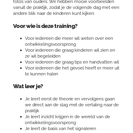
foto’s van ouders. We hebben mooie voorbeelden
i
vanuit de praktijk, zodat je de volgende dag met een
k
andere blik naar de kinderen kunt kijken.
k
e
Voor wie is deze training?
l
i
Voor iedereen die meer wil weten over een
n
ontwikkelingsvoorsprong
g
Voor iedereen die graag kinderen wil zien en
s
ze wil begeleiden
v
Voor iedereen die graag tips en handvatten wil
o
Voor iedereen die het gevoel heeft er meer uit
o
te kunnen halen
r
s
Wat leer je?
p
r
o
Je leert eerst de theorie en vervolgens gaan
n
we direct aan de slag met de vertaling naar de
g
praktijk
a
Je leert inzicht krijgen in de wereld van de
a
ontwikkelingsvoorsprong
n
Je leert de basis van het signaleren