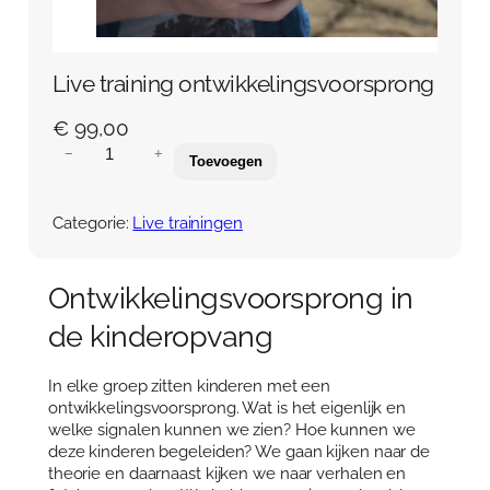
Over Anja Lutz
Aanbod
Blog en Downloads
Themaboeken
Contact
Live training ontwikkelingsvoorsprong
Gespreks- en reflectiesets
Contact
€
99,00
L
−
+
Aanbod
Toevoegen
Agenda
i
v
Winkelwagen
e
Categorie:
Live trainingen
t
Mijn account
r
a
Ontwikkelingsvoorsprong in
i
de kinderopvang
n
i
n
In elke groep zitten kinderen met een
g
ontwikkelingsvoorsprong. Wat is het eigenlijk en
o
welke signalen kunnen we zien? Hoe kunnen we
n
deze kinderen begeleiden? We gaan kijken naar de
t
theorie en daarnaast kijken we naar verhalen en
w