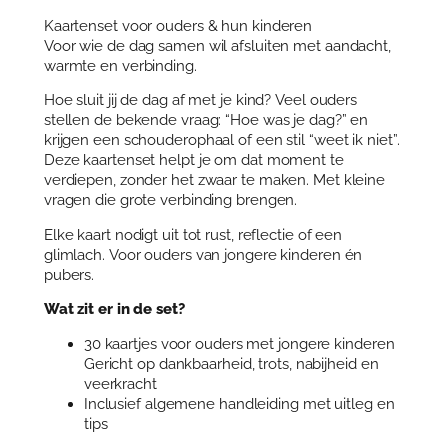
t
Kaartenset voor ouders & hun kinderen
j
Voor wie de dag samen wil afsluiten met aandacht,
e
warmte en verbinding.
s
s
Hoe sluit jij de dag af met je kind? Veel ouders
e
stellen de bekende vraag: “Hoe was je dag?” en
t
krijgen een schouderophaal of een stil “weet ik niet”.
(
Deze kaartenset helpt je om dat moment te
j
verdiepen, zonder het zwaar te maken. Met kleine
o
vragen die grote verbinding brengen.
n
Elke kaart nodigt uit tot rust, reflectie of een
g
glimlach. Voor ouders van jongere kinderen én
e
pubers.
k
i
Wat zit er in de set?
n
d
30 kaartjes voor ouders met jongere kinderen
e
Gericht op dankbaarheid, trots, nabijheid en
n
veerkracht
p
Inclusief algemene handleiding met uitleg en
u
tips
b