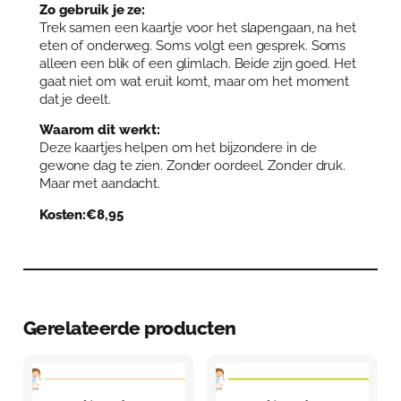
e
Zo gebruik je ze:
r
Trek samen een kaartje voor het slapengaan, na het
s
eten of onderweg. Soms volgt een gesprek. Soms
)
alleen een blik of een glimlach. Beide zijn goed. Het
a
gaat niet om wat eruit komt, maar om het moment
a
dat je deelt.
n
Waarom dit werkt:
t
Deze kaartjes helpen om het bijzondere in de
a
gewone dag te zien. Zonder oordeel. Zonder druk.
l
Maar met aandacht.
Kosten:€8,95
Gerelateerde producten