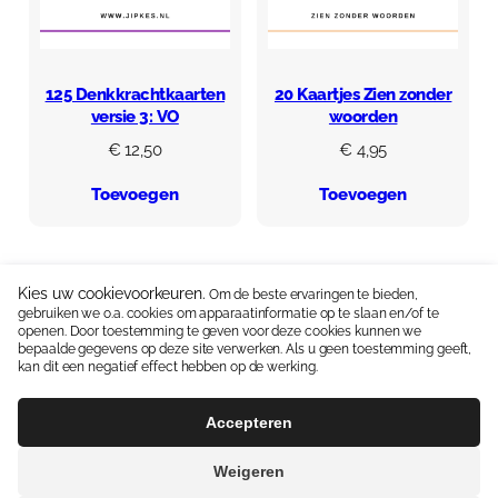
125 Denkkrachtkaarten
20 Kaartjes Zien zonder
versie 3: VO
woorden
€
12,50
€
4,95
Toevoegen
Toevoegen
Kies uw cookievoorkeuren.
Om de beste ervaringen te bieden,
gebruiken we o.a. cookies om apparaatinformatie op te slaan en/of te
Neem contact op:
06 15336587
|
info@jipkes.nl
openen. Door toestemming te geven voor deze cookies kunnen we
bepaalde gegevens op deze site verwerken. Als u geen toestemming geeft,
Handige linkjes:
Pedagogisch coach
|
Blog en Downloads
kan dit een negatief effect hebben op de werking.
Algemene Voorwaarden
Contact
Accepteren
Weigeren