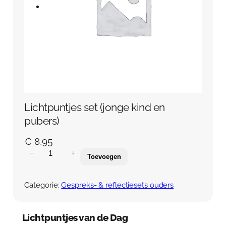
Over Anja Lutz
Aanbod
Blog en Downloads
Themaboeken
Contact
Gespreks- en reflectiesets
Contact
Aanbod
Agenda
Winkelwagen
Lichtpuntjes set (jonge kind en
Mijn account
pubers)
€
8,95
L
−
+
Toevoegen
i
c
h
Categorie:
Gespreks- & reflectiesets ouders
t
p
u
Lichtpuntjes van de Dag
n