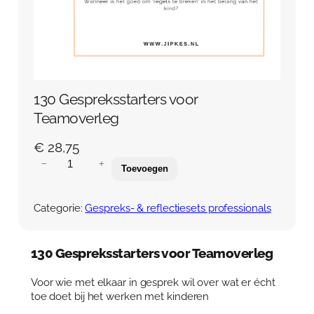
Over Anja Lutz
Aanbod
Blog en Downloads
Themaboeken
Contact
Gespreks- en reflectiesets
Contact
130 Gespreksstarters voor
Aanbod
Agenda
Teamoverleg
Winkelwagen
€
28,75
Mijn account
1
−
+
Toevoegen
3
0
G
Categorie:
Gespreks- & reflectiesets professionals
e
s
p
130 Gespreksstarters voor Teamoverleg
r
e
Voor wie met elkaar in gesprek wil over wat er écht
k
toe doet bij het werken met kinderen
s