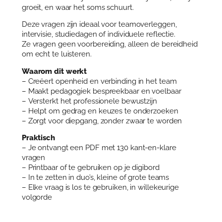
groeit, en waar het soms schuurt.
a
a
Deze vragen zijn ideaal voor teamoverleggen,
n
intervisie, studiedagen of individuele reflectie.
t
Ze vragen geen voorbereiding, alleen de bereidheid
a
om echt te luisteren.
l
Waarom dit werkt
– Creëert openheid en verbinding in het team
– Maakt pedagogiek bespreekbaar en voelbaar
– Versterkt het professionele bewustzijn
– Helpt om gedrag en keuzes te onderzoeken
– Zorgt voor diepgang, zonder zwaar te worden
Praktisch
– Je ontvangt een PDF met 130 kant-en-klare
vragen
– Printbaar of te gebruiken op je digibord
– In te zetten in duo’s, kleine of grote teams
– Elke vraag is los te gebruiken, in willekeurige
volgorde