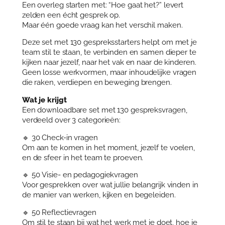
s
Een overleg starten met: “Hoe gaat het?” levert
t
zelden een écht gesprek op.
a
Maar één goede vraag kan het verschil maken.
r
Deze set met 130 gespreksstarters helpt om met je
t
team stil te staan, te verbinden en samen dieper te
e
kijken naar jezelf, naar het vak en naar de kinderen.
r
Geen losse werkvormen, maar inhoudelijke vragen
s
die raken, verdiepen en beweging brengen.
v
o
Wat je krijgt
o
Een downloadbare set met 130 gespreksvragen,
r
verdeeld over 3 categorieën:
T
e
🔹 30 Check-in vragen
a
Om aan te komen in het moment, jezelf te voelen,
m
en de sfeer in het team te proeven.
o
v
🔹 50 Visie- en pedagogiekvragen
e
Voor gesprekken over wat jullie belangrijk vinden in
r
de manier van werken, kijken en begeleiden.
l
🔹 50 Reflectievragen
e
Om stil te staan bij wat het werk met je doet, hoe je
g