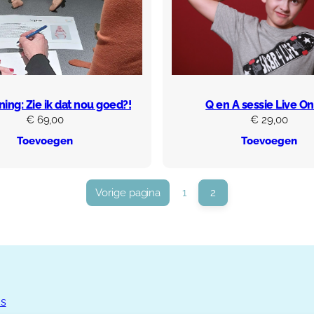
ining: Zie ik dat nou goed?!
Q en A sessie Live On
€
69,00
€
29,00
Toevoegen
Toevoegen
Vorige pagina
1
2
ds