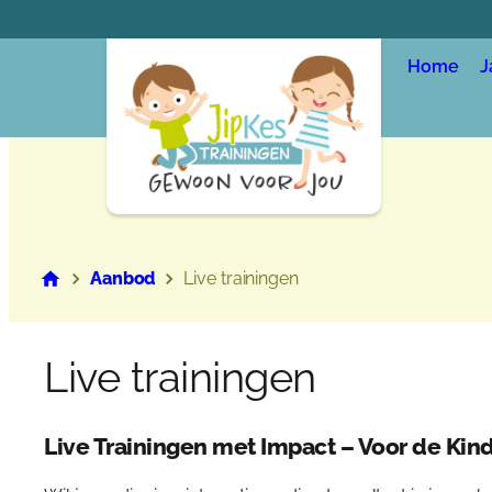
Ga
naar
Home
J
de
inhoud
Aanbod
Live trainingen
Live trainingen
Live Trainingen met Impact – Voor de Ki