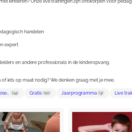
erk met kinderen? Onze live trainingen zijn ontworpen voor peda
Veelg
Over 
Over 
Aanb
edagogisch handelen
Blog
Them
Cont
en expert
Gespr
Cont
iders en andere professionals in de kinderopvang.
Aanb
Agen
Wink
agen of iets op maat nodig? We denken graag met je mee.
Mijn 
Gespreks- & reflectiesets professionals
Gratis
Jaarprogramma
Live tra
(14)
(10)
(3)