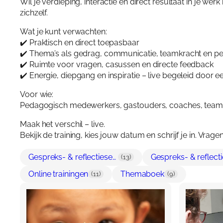
Wil je verdieping, interactie en direct resultaat in je w
zichzelf.
Wat je kunt verwachten:
✔️ Praktisch en direct toepasbaar
✔️ Thema’s als gedrag, communicatie, teamkracht en p
✔️ Ruimte voor vragen, casussen en directe feedback
✔️ Energie, diepgang en inspiratie – live begeleid door e
Voor wie:
Pedagogisch medewerkers, gastouders, coaches, teamle
Maak het verschil – live.
Bekijk de training, kies jouw datum en schrijf je in. Vr
Gespreks- & reflectiesets ouders
(13)
Online trainingen
Themaboek
(11)
(9)