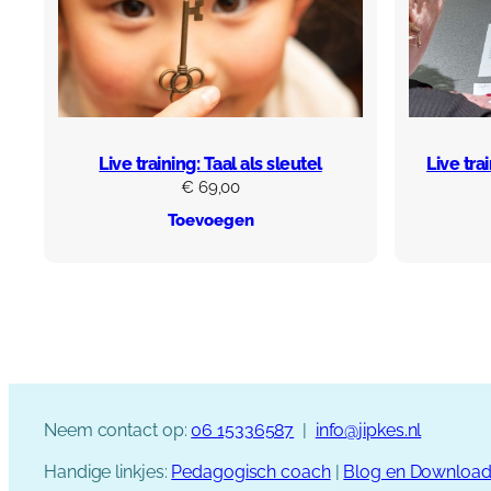
Live training: Taal als sleutel
Live tra
€
69,00
Toevoegen
Neem contact op:
06 15336587
|
info@jipkes.nl
Handige linkjes:
Pedagogisch coach
|
Blog en Downloa