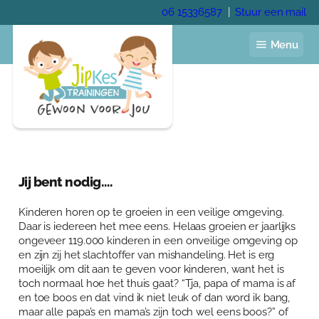
Ga
06 15336587
|
Stuur een mail
naar
de
Menu
inhoud
Home
Jaarprogramma
Jij bent nodig….
Voor de kinderopvang
Voor het onderwijs
Kinderen horen op te groeien in een veilige omgeving.
Daar is iedereen het mee eens. Helaas groeien er jaarlijks
Voor gastouders
Pedagogisch coach
ongeveer 119.000 kinderen in een onveilige omgeving op
en zijn zij het slachtoffer van mishandeling. Het is erg
Trainingen
moeilijk om dit aan te geven voor kinderen, want het is
Academie
toch normaal hoe het thuis gaat? “Tja, papa of mama is af
Veelgestelde vragen
en toe boos en dat vind ik niet leuk of dan word ik bang,
Over Anja Lutz
maar alle papa’s en mama’s zijn toch wel eens boos?” of