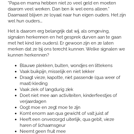
“Papa en mama hebben niet zo veel geld en moeten
Over Anja Lutz
Aanbod
daarom veel werken. Dan ben ik wel eens alleen.”
Daarnaast blijven ze loyaal naar hun eigen ouders. Het zijn
Blog en Downloads
Themaboeken
Contact
wel hun ouders….
Gespreks- en reflectiesets
Het is daarom erg belangrijk dat wij, als omgeving,
Contact
signalen herkennen en het gesprek durven aan te gaan
met het kind (en ouders). Er gewoon zijn en ze laten
Aanbod
Agenda
merken dat ze bij ons terecht kunnen. Welke signalen we
kunnen herkennen?
Winkelwagen
Blauwe plekken, bulten, wondjes en littekens
Mijn account
Vaak buikpijn, misselijk en niet lekker
Draagt vieze, kapotte, niet passende (qua weer of
maat) kleding
Vaak ziek of langdurig ziek
Doet niet mee aan activiteiten, kinderfeestjes of
verjaardagen
Oogt moe en zegt moe te zijn
Komt enorm aan qua gewicht of valt juist af
Heeft een onverzorgd uiterlijk, qua gebit, vieze
haren of lichaamsgeur
Neemt geen fruit mee