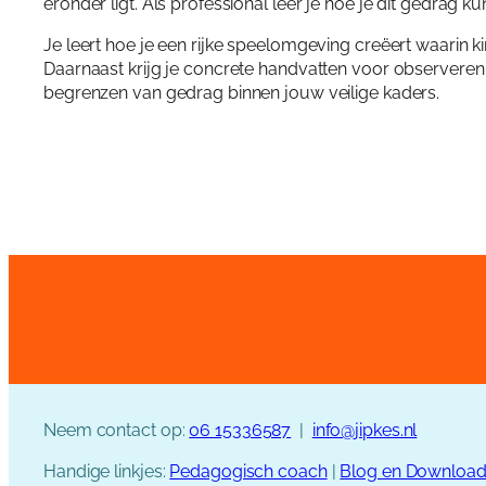
eronder ligt. Als professional leer je hoe je dit gedrag 
Je leert hoe je een rijke speelomgeving creëert waarin k
Daarnaast krijg je concrete handvatten voor observeren, 
begrenzen van gedrag binnen jouw veilige kaders.
Neem contact op:
06 15336587
|
info@jipkes.nl
Handige linkjes:
Pedagogisch coach
|
Blog en Downloa