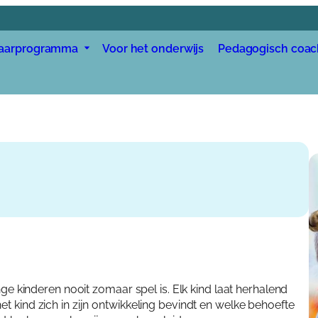
aarprogramma
Voor het onderwijs
Pedagogisch coac
Voor de kinderopvang
Voor gastouders
Trainingen
Home
Veelgestelde vragen
Jaarp
Voor 
Voor h
Voor g
Pedag
onge kinderen nooit zomaar spel is. Elk kind laat herhalend
t kind zich in zijn ontwikkeling bevindt en welke behoefte
Traini
Acade