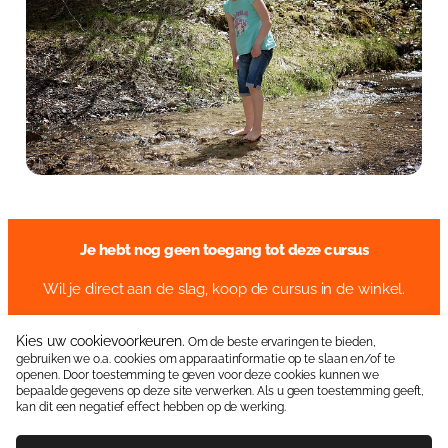
Over Anja Lutz
Aanbod
Blog en Downloads
Themaboeken
Contact
Gespreks- en reflectiesets
Contact
Aanbod
Agenda
Winkelwagen
Mijn account
Je hebt nog geen toegang tot deze cursus
Wil je direct aan de slag, koop de cursus in de winkel.
Kies uw cookievoorkeuren.
Om de beste ervaringen te bieden,
gebruiken we o.a. cookies om apparaatinformatie op te slaan en/of te
Neem contact op:
06 15336587
|
info@jipkes.nl
openen. Door toestemming te geven voor deze cookies kunnen we
bepaalde gegevens op deze site verwerken. Als u geen toestemming geeft,
Handige linkjes:
Pedagogisch coach
|
Blog en Downloads
kan dit een negatief effect hebben op de werking.
Algemene Voorwaarden
Contact