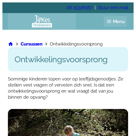
Ga
06 15336587
|
Stuur een mail
naar
de
Menu
inhoud
Cursussen
Ontwikkelingsvoorsprong
Ontwikkelingsvoorsprong
Home
Jaarprogramma
Sommige kinderen lopen voor op leeftijdsgenootjes. Ze
stellen veel vragen of vervelen zich snel. Is dat een
Voor de kinderopvang
Voor het onderwijs
ontwikkelingsvoorsprong en wat vraagt dat van jou
binnen de opvang?
Voor gastouders
Pedagogisch coach
Trainingen
Academie
Veelgestelde vragen
Over Anja Lutz