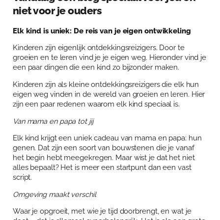
Over Anja Lutz
niet voor je ouders
Aanbod
Blog en Downloads
Themaboeken
Elk kind is uniek: De reis van je eigen ontwikkeling
Contact
Kinderen zijn eigenlijk ontdekkingsreizigers. Door te
Gespreks- en reflectiesets
Contact
groeien en te leren vind je je eigen weg. Hieronder vind je
een paar dingen die een kind zo bijzonder maken.
Aanbod
Agenda
Kinderen zijn als kleine ontdekkingsreizigers die elk hun
Winkelwagen
eigen weg vinden in de wereld van groeien en leren. Hier
zijn een paar redenen waarom elk kind speciaal is.
Mijn account
Van mama en papa tot jij
Elk kind krijgt een uniek cadeau van mama en papa: hun
genen. Dat zijn een soort van bouwstenen die je vanaf
het begin hebt meegekregen. Maar wist je dat het niet
alles bepaalt? Het is meer een startpunt dan een vast
script.
Omgeving maakt verschil
Waar je opgroeit, met wie je tijd doorbrengt, en wat je