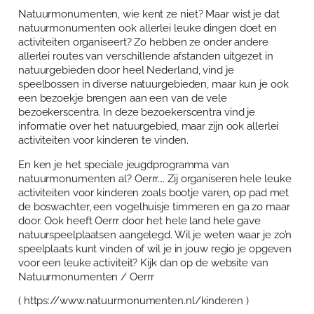
Natuurmonumenten, wie kent ze niet? Maar wist je dat
natuurmonumenten ook allerlei leuke dingen doet en
activiteiten organiseert? Zo hebben ze onder andere
allerlei routes van verschillende afstanden uitgezet in
natuurgebieden door heel Nederland, vind je
speelbossen in diverse natuurgebieden, maar kun je ook
een bezoekje brengen aan een van de vele
bezoekerscentra. In deze bezoekerscentra vind je
informatie over het natuurgebied, maar zijn ook allerlei
activiteiten voor kinderen te vinden.
En ken je het speciale jeugdprogramma van
natuurmonumenten al? Oerrr…. Zij organiseren hele leuke
activiteiten voor kinderen zoals bootje varen, op pad met
de boswachter, een vogelhuisje timmeren en ga zo maar
door. Ook heeft Oerrr door het hele land hele gave
natuurspeelplaatsen aangelegd. Wil je weten waar je zo’n
speelplaats kunt vinden of wil je in jouw regio je opgeven
voor een leuke activiteit? Kijk dan op de website van
Natuurmonumenten / Oerrr
( https://www.natuurmonumenten.nl/kinderen )