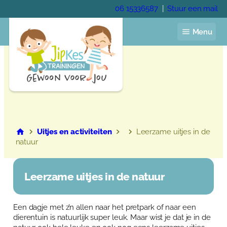
Ga
06 15336587
|
Stuur een mail
naar
de
Menu
inhoud
Home
Jaarprogramma
Uitjes en activiteiten
Leerzame uitjes in de
natuur
Voor de kinderopvang
Voor het onderwijs
Voor gastouders
Pedagogisch coach
Leerzame uitjes in de natuur
Trainingen
Academie
Veelgestelde vragen
Een dagje met z’n allen naar het pretpark of naar een
Over Anja Lutz
dierentuin is natuurlijk super leuk. Maar wist je dat je in de