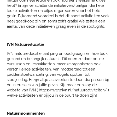
natuur ook hele leuke en ook nog eens leerzame uitjes
Over Anja Lutz
hebt? Er zijn verschillende initiatieven/partijen die hele
Aanbod
leuke activiteiten en uitjes organiseren voor het hele
Blog en Downloads
gezin. Bijkomend voordeel is dat dit soort activiteiten vaak
Themaboeken
Contact
heel goedkoop zijn en soms zelfs gratis! We zetten een
aantal van deze initiatieven graag even in de spotlights.
Gespreks- en reflectiesets
Contact
Aanbod
Agenda
IVN Natuureducatie
Winkelwagen
IVN natuureducatie laat jong en oud graag zien hoe leuk,
gezond en belangrijk natuur is. Dit doen ze door online
Mijn account
cursussen en lespakketten, maar ze organiseren ook
verschillende activiteiten. Van modderdag tot een
paddenstoelwandeling, van vogels spotten tot
slootjesdag. Er zijn altijd activiteiten te doen die passen bij
de interesses van jullie gezin. Kijk maar eens op de
website van IVN ( https://www.ivn.nl/natuuractiviteiten/ )
welke activiteiten er bij jou in de buurt te doen zijn!
Natuurmonumenten