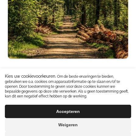
Kies uw cookievoorkeuren.
Om de beste ervaringen te bieden,
gebruiken we o.a. cookies om apparaatinformatie op te slaan en/of te
Neem contact op:
06 15336587
|
info@jipkes.nl
openen. Door toestemming te geven voor deze cookies kunnen we
bepaalde gegevens op deze site verwerken. Als u geen toestemming geeft,
Handige linkjes:
Pedagogisch coach
|
Blog en Downloads
kan dit een negatief effect hebben op de werking.
Algemene Voorwaarden
Contact
Accepteren
Weigeren
© 2026 | Webdesign
Kuipers Design