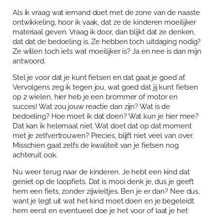
Over Anja Lutz
Aanbod
Als ik vraag wat iemand doet met de zone van de naaste
ontwikkeling, hoor ik vaak, dat ze de kinderen moeilijker
Blog en Downloads
Themaboeken
materiaal geven. Vraag ik door, dan blijkt dat ze denken,
Contact
dat dat de bedoeling is. Ze hebben toch uitdaging nodig?
Gespreks- en reflectiesets
Ze willen toch iets wat moeilijker is? Ja en nee is dan mijn
Contact
antwoord.
Aanbod
Agenda
Stel je voor dat je kunt fietsen en dat gaat je goed af.
Vervolgens zeg ik tegen jou, wat goed dat jij kunt fietsen
Winkelwagen
op 2 wielen, hier heb je een brommer of motor en
succes! Wat zou jouw reactie dan zijn? Wat is de
Mijn account
bedoeling? Hoe moet ik dat doen? Wat kun je hier mee?
Dat kan ik helemaal niet. Wat doet dat op dat moment
met je zelfvertrouwen? Precies, blijft niet veel van over.
Misschien gaat zelfs de kwaliteit van je fietsen nog
achteruit ook.
Nu weer terug naar de kinderen. Je hebt een kind dat
geniet op de loopfiets. Dat is mooi denk je, dus je geeft
hem een fiets, zonder zijwieltjes. Ben je er dan? Nee dus,
want je legt uit wat het kind moet doen en je begeleidt
hem eerst en eventueel doe je het voor of laat je het