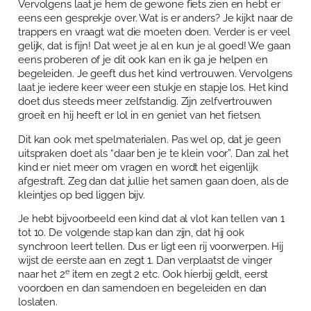
Vervolgens laat je hem de gewone fiets zien en hebt er
eens een gesprekje over. Wat is er anders? Je kijkt naar de
trappers en vraagt wat die moeten doen. Verder is er veel
gelijk, dat is fijn! Dat weet je al en kun je al goed! We gaan
eens proberen of je dit ook kan en ik ga je helpen en
begeleiden. Je geeft dus het kind vertrouwen. Vervolgens
laat je iedere keer weer een stukje en stapje los. Het kind
doet dus steeds meer zelfstandig. Zijn zelfvertrouwen
groeit en hij heeft er lol in en geniet van het fietsen.
Dit kan ook met spelmaterialen. Pas wel op, dat je geen
uitspraken doet als “daar ben je te klein voor”. Dan zal het
kind er niet meer om vragen en wordt het eigenlijk
afgestraft. Zeg dan dat jullie het samen gaan doen, als de
kleintjes op bed liggen bijv.
Je hebt bijvoorbeeld een kind dat al vlot kan tellen van 1
tot 10. De volgende stap kan dan zijn, dat hij ook
synchroon leert tellen. Dus er ligt een rij voorwerpen. Hij
wijst de eerste aan en zegt 1. Dan verplaatst de vinger
e
naar het 2
item en zegt 2 etc. Ook hierbij geldt, eerst
voordoen en dan samendoen en begeleiden en dan
loslaten.