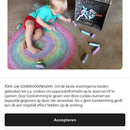
Kies uw cookievoorkeuren.
Om de beste ervaringen te bieden,
gebruiken we o.a. cookies om apparaatinformatie op te slaan en/of te
Neem contact op:
06 15336587
|
info@jipkes.nl
openen. Door toestemming te geven voor deze cookies kunnen we
bepaalde gegevens op deze site verwerken. Als u geen toestemming geeft,
Handige linkjes:
Pedagogisch coach
|
Blog en Downloads
kan dit een negatief effect hebben op de werking.
Algemene Voorwaarden
Contact
Accepteren