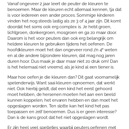
Vanaf ongeveer 2 jaar leert de peuter de kleuren te
Over Anja Lutz
Aanbod
benoemen. Maar de kleuren echt allemaal kennen, tja dat
is voor iedereen een ander proces. Sommige kinderen
Blog en Downloads
Themaboeken
Contact
vinden het nog steeds lastig als ze 3 of 4 jaar zijn. Dit komt
doordat het soms ook erg complex is. Je hebt groen,
Gespreks- en reflectiesets
Contact
lichtgroen, donkergroen, mosgroen en ga zo maar door.
Daarom is het voor peuters dan ook erg belangrijk om
Aanbod
Agenda
heldere kleuren te gebruiken tijdens het oefenen. De
e
hoofdkleuren moet het dan ongeveer rond z’n 4
weten
Winkelwagen
en al die andere bijzondere kleuren, dat mag nog jaren
duren hoor. Dus maak je daar maar niet zo druk om! Dan
Mijn account
is het helemaal niet vreemd, als je kind al een tiener is.
Maar hoe oefen je die kleuren dan? Dit gaat voornamelijk
spelenderwijs. Want saai kleuren opnoemen, dat werkt
niet. Ook hierbij geldt, dat een kind het eerst gehoord
moet hebben, de hersenen moeten het aan een beeld
kunnen koppelen, het ervaren hebben en dan moet het
opgeslagen worden. Ten slotte kan het kind het pas
toepassen en zelf benoemen. Dus is er geen interesse?
Dan is de kans groot dat het niet opgeslagen wordt.
Er zijn heel veel spelletjes waarbij peuters oefenen met