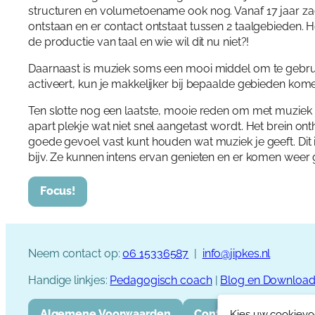
structuren en volumetoename ook nog. Vanaf 17 jaar za
ontstaan en er contact ontstaat tussen 2 taalgebieden. 
de productie van taal en wie wil dit nu niet?!
Daarnaast is muziek soms een mooi middel om te gebruike
activeert, kun je makkelijker bij bepaalde gebieden komen
Ten slotte nog een laatste, mooie reden om met muziek 
apart plekje wat niet snel aangetast wordt. Het brein onth
goede gevoel vast kunt houden wat muziek je geeft. Dit 
bijv. Ze kunnen intens ervan genieten en er komen weer
Focus!
Neem contact op:
06 15336587
|
info@jipkes.nl
Handige linkjes:
Pedagogisch coach
|
Blog en Downloa
Algemene Voorwaarden
Contact
Kies uw cookievo