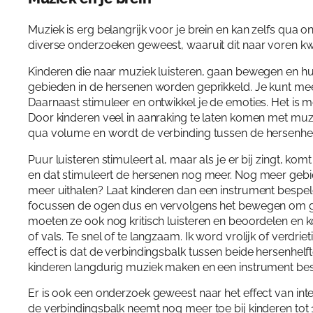
Muziek is erg belangrijk voor je brein en kan zelfs qua on
diverse onderzoeken geweest, waaruit dit naar voren k
Kinderen die naar muziek luisteren, gaan bewegen en h
gebieden in de hersenen worden geprikkeld. Je kunt meestal
Daarnaast stimuleer en ontwikkel je de emoties. Het is mo
Door kinderen veel in aanraking te laten komen met muz
qua volume en wordt de verbinding tussen de hersenhelf
Puur luisteren stimuleert al, maar als je er bij zingt, 
en dat stimuleert de hersenen nog meer. Nog meer gebied
meer uithalen? Laat kinderen dan een instrument bespele
focussen de ogen dus en vervolgens het bewegen om gelu
moeten ze ook nog kritisch luisteren en beoordelen en 
of vals. Te snel of te langzaam. Ik word vrolijk of verdri
effect is dat de verbindingsbalk tussen beide hersenhe
kinderen langdurig muziek maken en een instrument bes
Er is ook een onderzoek geweest naar het effect van int
de verbindingsbalk neemt nog meer toe bij kinderen tot 11