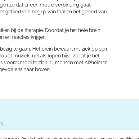
gen ze dat er een mooie verbinding gaat
Het gebied van begrip van taal en het gebied van
n bij de therapie. Doordat je het hele brein
 en reacties krijgen.
bezig te gaan. Het brein bewaart muziek op een
oudt muziek, net als lopen bijv., zodat je het
is vooral mooi te zien bij mensen met Alzheimer
 gevoelens naar boven.
ds
orkeuren.
Om de beste ervaringen te bieden, gebruiken we o.a. cookies 