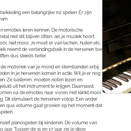
Veelg
Over 
twikkeling een belangrijke rol spelen. Er zijn
wam.
Over 
Aanb
un emoties leren kennen. De motorische
 niet stil blijven zitten, als je muziek hoort.
Blog
Them
Cont
oi, niet mooi. Je moet er van lachen, huilen etc.
iek neemt de verbindingsbalk in de hersenen toe
Gespr
Cont
ten dus steeds beter.
Aanb
Agen
komt de motoriek van je mond en stembanden erbij
en in je hersenen komen in actie. Wil je er nog
Wink
n. Ze luisteren, moeten noten lezen en
id uit het instrument te krijgen. Daarnaast
Mijn 
komen oa de emoties naar voren. Het klinkt mooi
etig. Dit stimuleert de hersenen volop. Een ander
lften qua volume gaat groeien op het moment dat
pelen.
ensief pianospelen bij kinderen. De volume van
 jaar. Tussen de 11 en 17 jaar zie je deze