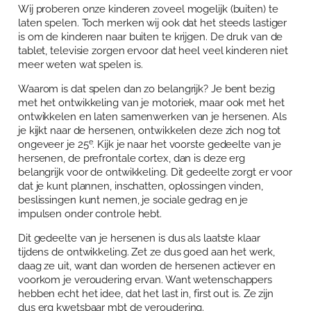
Wij proberen onze kinderen zoveel mogelijk (buiten) te
Over Anja Lutz
Aanbod
laten spelen. Toch merken wij ook dat het steeds lastiger
is om de kinderen naar buiten te krijgen. De druk van de
Blog en Downloads
Themaboeken
Contact
tablet, televisie zorgen ervoor dat heel veel kinderen niet
meer weten wat spelen is.
Gespreks- en reflectiesets
Contact
Waarom is dat spelen dan zo belangrijk? Je bent bezig
Aanbod
met het ontwikkeling van je motoriek, maar ook met het
Agenda
ontwikkelen en laten samenwerken van je hersenen. Als
Winkelwagen
je kijkt naar de hersenen, ontwikkelen deze zich nog tot
e
ongeveer je 25
. Kijk je naar het voorste gedeelte van je
hersenen, de prefrontale cortex, dan is deze erg
Mijn account
belangrijk voor de ontwikkeling. Dit gedeelte zorgt er voor
dat je kunt plannen, inschatten, oplossingen vinden,
beslissingen kunt nemen, je sociale gedrag en je
impulsen onder controle hebt.
Dit gedeelte van je hersenen is dus als laatste klaar
tijdens de ontwikkeling. Zet ze dus goed aan het werk,
daag ze uit, want dan worden de hersenen actiever en
voorkom je veroudering ervan. Want wetenschappers
hebben echt het idee, dat het last in, first out is. Ze zijn
dus erg kwetsbaar mbt de veroudering.