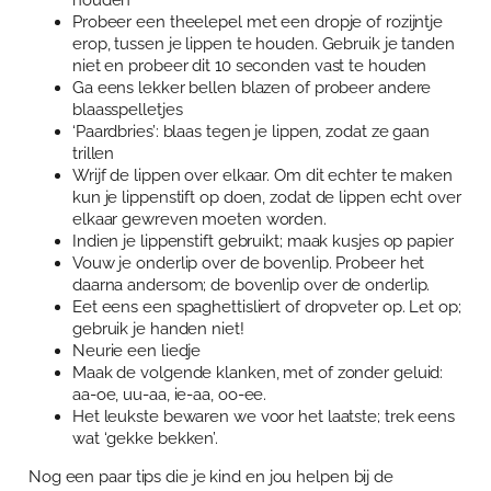
Probeer een theelepel met een dropje of rozijntje
erop, tussen je lippen te houden. Gebruik je tanden
niet en probeer dit 10 seconden vast te houden
Ga eens lekker bellen blazen of probeer andere
blaasspelletjes
‘Paardbries’: blaas tegen je lippen, zodat ze gaan
trillen
Wrijf de lippen over elkaar. Om dit echter te maken
kun je lippenstift op doen, zodat de lippen echt over
elkaar gewreven moeten worden.
Indien je lippenstift gebruikt; maak kusjes op papier
Vouw je onderlip over de bovenlip. Probeer het
daarna andersom; de bovenlip over de onderlip.
Eet eens een spaghettisliert of dropveter op. Let op;
gebruik je handen niet!
Neurie een liedje
Maak de volgende klanken, met of zonder geluid:
aa-oe, uu-aa, ie-aa, oo-ee.
Het leukste bewaren we voor het laatste; trek eens
wat ‘gekke bekken’.
Nog een paar tips die je kind en jou helpen bij de