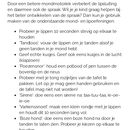
Door een betere mondmotoriek verbetert de lipsluiting
Over Anja Lutz
Aanbod
en daarmee ook de spraak. Wil je je kind graag helpen bij
het beter ontwikkelen van de spraak? Dan kun je gebruik
Blog en Downloads
Themaboeken
Contact
maken van de onderstaande mond- en lipoefeningen:
Gespreks- en reflectiesets
Probeer je lippen 10 seconden stevig op elkaar te
Contact
houden
Aanbod
‘Tandloos’: vouw de lippen om je tanden alsof je
Agenda
geen tanden in je mond hebt
Winkelwagen
Geef echte kusjes. Geef ook eens kusjes in de lucht
(klapzoen)
‘Poezensnor’: houd een potlood of pen tussen de
Mijn account
bovenlip en de neus
Probeer met je tong rozijntjes van de tafel te
pakken. Let op; je mag geen handen gebruiken en
de tafel mag niet nat worden!
‘Sirene’: doe eens een sirene na: taa-tuu-taa, ie-oe-
ie-oe
‘Varkenssnoet’: maak een klein rondje met je lippen
en houdt dit 10 seconden lang vol
‘Boze hond’: doe eens een boze hond na door je
tanden te laten zien. Probeer je kiezen op elkaar te
houden