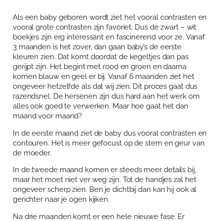
Over Anja Lutz
Aanbod
Als een baby geboren wordt ziet het vooral contrasten en
vooral grote contrasten zijn favoriet. Dus de zwart – wit
Blog en Downloads
Themaboeken
Contact
boekjes zijn erg interessant en fascinerend voor ze. Vanaf
3 maanden is het zover, dan gaan baby’s de eerste
Gespreks- en reflectiesets
Contact
kleuren zien. Dat komt doordat de kegeltjes dan pas
gerijpt zijn. Het begint met rood en groen en daarna
Aanbod
Agenda
komen blauw en geel er bij. Vanaf 6 maanden ziet het
ongeveer hetzelfde als dat wij zien. Dit proces gaat dus
Winkelwagen
razendsnel. De hersenen zijn dus hard aan het werk om
alles ook goed te verwerken. Maar hoe gaat het dan
Mijn account
maand voor maand?
In de eerste maand ziet de baby dus vooral contrasten en
contouren. Het is meer gefocust op de stem en geur van
de moeder.
In de tweede maand komen er steeds meer details bij,
maar het moet niet ver weg zijn. Tot de handjes zal het
ongeveer scherp zien. Ben je dichtbij dan kan hij ook al
gerichter naar je ogen kijken.
Na drie maanden komt er een hele nieuwe fase. Er