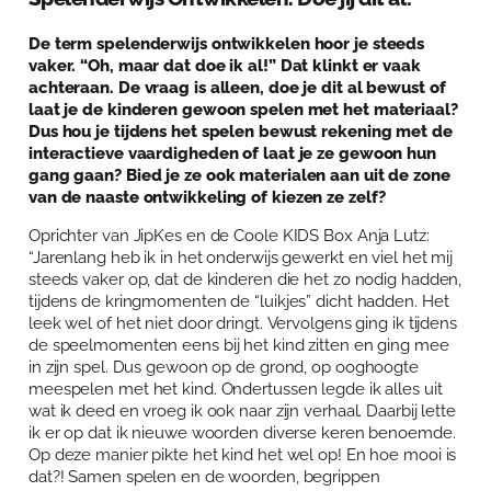
Over Anja Lutz
Aanbod
De term spelenderwijs ontwikkelen hoor je steeds
Blog en Downloads
vaker. “Oh, maar dat doe ik al!” Dat klinkt er vaak
Themaboeken
Contact
achteraan. De vraag is alleen, doe je dit al bewust of
laat je de kinderen gewoon spelen met het materiaal?
Gespreks- en reflectiesets
Contact
Dus hou je tijdens het spelen bewust rekening met de
interactieve vaardigheden of laat je ze gewoon hun
Aanbod
Agenda
gang gaan? Bied je ze ook materialen aan uit de zone
van de naaste ontwikkeling of kiezen ze zelf?
Winkelwagen
Oprichter van JipKes en de Coole KIDS Box Anja Lutz:
Mijn account
“Jarenlang heb ik in het onderwijs gewerkt en viel het mij
steeds vaker op, dat de kinderen die het zo nodig hadden,
tijdens de kringmomenten de “luikjes” dicht hadden. Het
leek wel of het niet door dringt. Vervolgens ging ik tijdens
de speelmomenten eens bij het kind zitten en ging mee
in zijn spel. Dus gewoon op de grond, op ooghoogte
meespelen met het kind. Ondertussen legde ik alles uit
wat ik deed en vroeg ik ook naar zijn verhaal. Daarbij lette
ik er op dat ik nieuwe woorden diverse keren benoemde.
Op deze manier pikte het kind het wel op! En hoe mooi is
dat?! Samen spelen en de woorden, begrippen