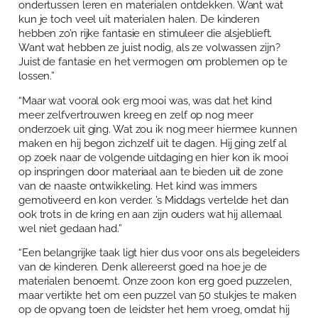
ondertussen leren en materialen ontdekken. Want wat
kun je toch veel uit materialen halen. De kinderen
hebben zo’n rijke fantasie en stimuleer die alsjeblieft.
Want wat hebben ze juist nodig, als ze volwassen zijn?
Juist de fantasie en het vermogen om problemen op te
lossen.”
“Maar wat vooral ook erg mooi was, was dat het kind
meer zelfvertrouwen kreeg en zelf op nog meer
onderzoek uit ging. Wat zou ik nog meer hiermee kunnen
maken en hij begon zichzelf uit te dagen. Hij ging zelf al
op zoek naar de volgende uitdaging en hier kon ik mooi
op inspringen door materiaal aan te bieden uit de zone
van de naaste ontwikkeling. Het kind was immers
gemotiveerd en kon verder. ’s Middags vertelde het dan
ook trots in de kring en aan zijn ouders wat hij allemaal
wel niet gedaan had.”
“Een belangrijke taak ligt hier dus voor ons als begeleiders
van de kinderen. Denk allereerst goed na hoe je de
materialen benoemt. Onze zoon kon erg goed puzzelen,
maar vertikte het om een puzzel van 50 stukjes te maken
op de opvang toen de leidster het hem vroeg, omdat hij