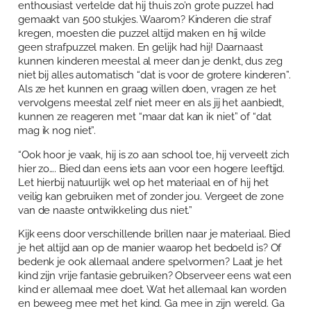
enthousiast vertelde dat hij thuis zo’n grote puzzel had
gemaakt van 500 stukjes. Waarom? Kinderen die straf
kregen, moesten die puzzel altijd maken en hij wilde
geen strafpuzzel maken. En gelijk had hij! Daarnaast
kunnen kinderen meestal al meer dan je denkt, dus zeg
niet bij alles automatisch “dat is voor de grotere kinderen”.
Als ze het kunnen en graag willen doen, vragen ze het
vervolgens meestal zelf niet meer en als jij het aanbiedt,
kunnen ze reageren met “maar dat kan ik niet” of “dat
mag ik nog niet”.
“Ook hoor je vaak, hij is zo aan school toe, hij verveelt zich
hier zo…. Bied dan eens iets aan voor een hogere leeftijd.
Let hierbij natuurlijk wel op het materiaal en of hij het
veilig kan gebruiken met of zonder jou. Vergeet de zone
van de naaste ontwikkeling dus niet.”
Kijk eens door verschillende brillen naar je materiaal. Bied
je het altijd aan op de manier waarop het bedoeld is? Of
bedenk je ook allemaal andere spelvormen? Laat je het
kind zijn vrije fantasie gebruiken? Observeer eens wat een
kind er allemaal mee doet. Wat het allemaal kan worden
en beweeg mee met het kind. Ga mee in zijn wereld. Ga